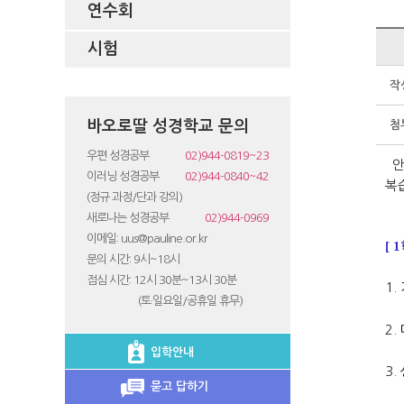
연수회
시험
작
바오로딸 성경학교 문의
첨
우편 성경공부
02)944-0819~23
안
이러닝 성경공부
02)944-0840~42
복
(정규 과정/단과 강의)
새로나는 성경공부
02)944-0969
이메일: uus@pauline.or.kr
[ 
문의 시간: 9시~18시
점심 시간: 12시 30분~13시 30분
1.
(토·일요일/공휴일 휴무)
2.
입학안내
3.
묻고 답하기