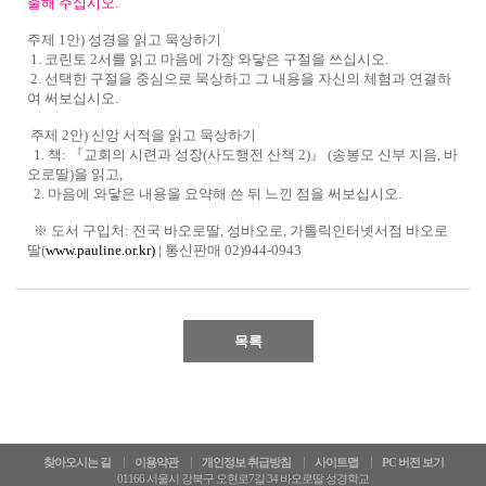
출해 주십시오.
주제 1안) 성경을 읽고 묵상하기
1.
코린토 2서
를 읽고 마음에 가장 와닿은 구절을 쓰십시오.
2. 선택한 구절을 중심으로 묵상하고 그 내용을 자신의 체험과 연결하
여 써보십시오.
주제 2안) 신앙 서적을 읽고 묵상하기
1.​ 책:
『교회의 시련과 성장(사도행전 산책 2)』
(송봉모 신부 지음, 바
오로딸)을 읽고,
2. 마음에 와닿은 내용을 요약해 쓴 뒤 느낀 점을 써보십시오.
※ 도서 구입처: 전국 바오로딸, 성바오로, 가톨릭인터넷서점 바오로
딸(
www.pauline.or.kr)
| 통신판매 02)944-0943
목록
찾아오시는 길
이용약관
개인정보 취급방침
사이트맵
PC 버전 보기
01166 서울시 강북구 오현로7길 34 바오로딸 성경학교