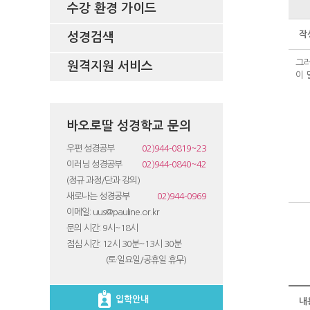
수강 환경 가이드
작
성경검색
그러
원격지원 서비스
이 
바오로딸 성경학교 문의
우편 성경공부
02)944-0819~23
이러닝 성경공부
02)944-0840~42
(정규 과정/단과 강의)
새로나는 성경공부
02)944-0969
이메일: uus@pauline.or.kr
문의 시간: 9시~18시
점심 시간: 12시 30분~13시 30분
(토·일요일/공휴일 휴무)
입학안내
내