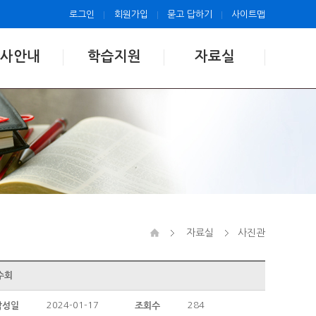
로그인
회원가입
묻고 답하기
사이트맵
사안내
학습지원
자료실
자료실
사진관
수회
2024-01-17
284
작성일
조회수