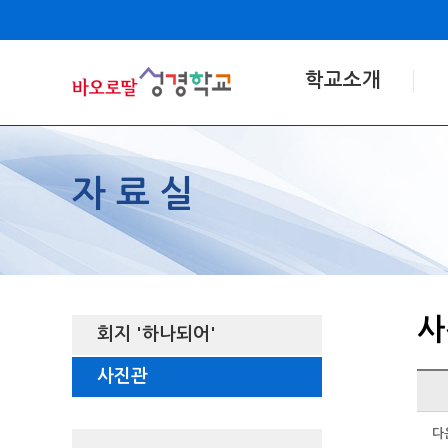
학교소개
자료실
사
회지 '하나되어'
사진관
다