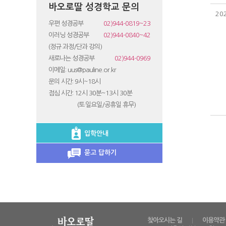
바오로딸 성경학교 문의
20
우편 성경공부
02)944-0819~23
이러닝 성경공부
02)944-0840~42
(정규 과정/단과 강의)
새로나는 성경공부
02)944-0969
이메일: uus@pauline.or.kr
문의 시간: 9시~18시
점심 시간: 12시 30분~13시 30분
(토·일요일/공휴일 휴무)
입학안내
묻고 답하기
찾아오시는 길
이용약관