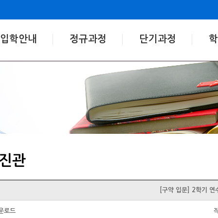
입학안내
정규과정
단기과정
학
진관
[구약 입문] 2학기 연
운로드